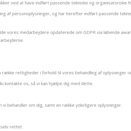
ikker ved at have indført passende tekniske og organisatoriske f
ling af personoplysninger, og har herefter indført passende tekni
t holde vores medarbejdere opdaterede om GDPR via løbende awa
arbejderne.
række rettigheder i forhold til vores behandling af oplysninger o
 du kontakte os, så vi kan hjælpe dig med dette.
 som vi behandler om dig, samt en række yderligere oplysninger.
 selv rettet.