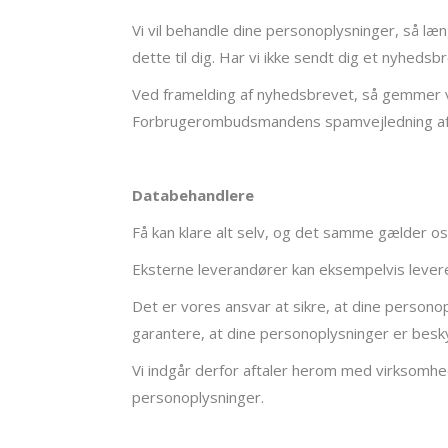
Vi vil behandle dine personoplysninger, så l
dette til dig. Har vi ikke sendt dig et nyhedsb
Ved framelding af nyhedsbrevet, så gemmer vi d
Forbrugerombudsmandens spamvejledning afs
Databehandlere
Få kan klare alt selv, og det samme gælder o
Eksterne leverandører kan eksempelvis levere 
Det er vores ansvar at sikre, at dine personop
garantere, at dine personoplysninger er besky
Vi indgår derfor aftaler herom med virksomhe
personoplysninger.