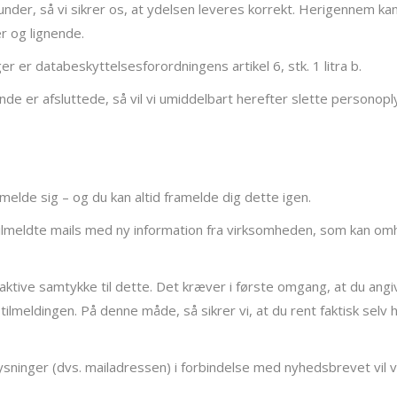
nder, så vi sikrer os, at ydelsen leveres korrekt. Herigennem ka
er og lignende.
r er databeskyttelsesforordningens artikel 6, stk. 1 litra b.
de er afsluttede, så vil vi umiddelbart herefter slette personopl
ilmelde sig – og du kan altid framelde dig dette igen.
lmeldte mails med ny information fra virksomheden, som kan om
it aktive samtykke til dette. Det kræver i første omgang, at du an
tilmeldingen. På denne måde, så sikrer vi, at du rent faktisk selv 
ysninger (dvs. mailadressen) i forbindelse med nyhedsbrevet vil 