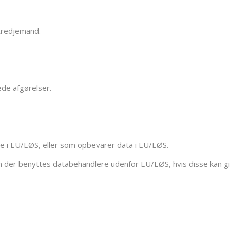
 tredjemand.
ede afgørelser.
e i EU/EØS, eller som opbevarer data i EU/EØS.
r kan der benyttes databehandlere udenfor EU/EØS, hvis disse kan