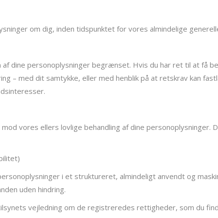
oplysninger om dig, inden tidspunktet for vores almindelige generell
ngen af dine personoplysninger begrænset. Hvis du har ret til at f
ng – med dit samtykke, eller med henblik på at retskrav kan fast
ndsinteresser.
else mod vores ellers lovlige behandling af dine personoplysninger
ilitet)
e personoplysninger i et struktureret, almindeligt anvendt og mask
anden uden hindring.
ilsynets vejledning om de registreredes rettigheder, som du fin