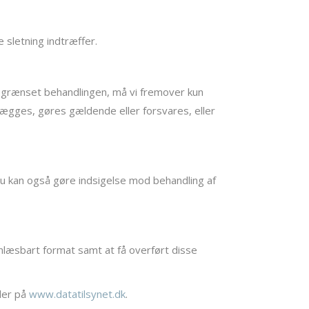
e sletning indtræffer.
å begrænset behandlingen, må vi fremover kun
lægges, gøres gældende eller forsvares, eller
. Du kan også gøre indsigelse mod behandling af
inlæsbart format samt at få overført disse
der på
www.datatilsynet.dk
.