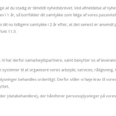
ænge at du stadig er tilmeldt nyhedsbrevet. Ved afmeldelse af ny
rev i 1 år, så bortfalder dit samtykke som følge af vores passivitet
it nu tidligere samtykke i 2 år efter, at det senest er anvendt p
nit 11.3.
s. Vi har derfor samarbejdspartnere, samt benytter os af leveran
systemer til at organisere vores arbejde, services, rådgivning, 
lysninger behandles ordentligt. Derfor stiller vi høje krav til v
ttet.
der (databehandlere), der håndterer personoplysninger på vores 