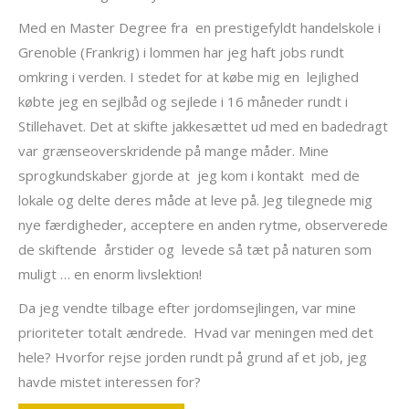
Med en Master Degree fra en prestigefyldt handelskole i
Grenoble (Frankrig) i lommen har jeg haft jobs rundt
omkring i verden.
I stedet for at købe mig en
lejlighed
købte jeg en sejlbåd og sejlede i 16 måneder rundt i
Stillehavet.
Det at skifte jakkesættet ud med en badedragt
var grænseoverskridende på mange måder.
Mine
sprogkundskaber gjorde at
jeg kom i kontakt
med de
lokale og delte deres måde at leve på. Jeg tilegnede mig
nye færdigheder, acceptere en anden rytme, observerede
de skiftende
årstider og
levede så tæt på naturen som
muligt … en enorm livslektion!
Da jeg vendte tilbage efter jordomsejlingen, var mine
prioriteter totalt ændrede. Hvad var meningen med det
hele? Hvorfor rejse jorden rundt på grund af et job, jeg
havde mistet interessen for?