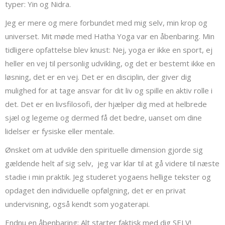
typer: Yin og Nidra.
Jeg er mere og mere forbundet med mig selv, min krop og
universet. Mit møde med Hatha Yoga var en åbenbaring. Min
tidligere opfattelse blev knust: Nej, yoga er ikke en sport, ej
heller en vej til personlig udvikling, og det er bestemt ikke en
løsning, det er en vej. Det er en disciplin, der giver dig
mulighed for at tage ansvar for dit liv og spille en aktiv rolle i
det. Det er en livsfilosofi, der hjælper dig med at helbrede
sjæl og legeme og dermed få det bedre, uanset om dine
lidelser er fysiske eller mentale.
Ønsket om at udvikle den spirituelle dimension gjorde sig
gældende helt af sig selv,
jeg var klar til at gå videre til næste
stadie i min praktik. Jeg studeret yogaens hellige tekster og
opdaget den individuelle opfølgning, det er en privat
undervisning, også kendt som yogaterapi.
Endnu en åbenbaring: Alt starter faktisk med dig SELV!